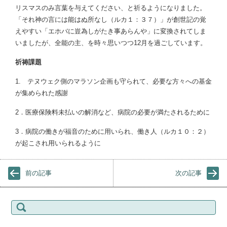
リスマスのみ言葉を与えてください、と祈るようになりました。
「それ神の言には能はぬ所なし（ルカ１：３７）」が創世記の覚
えやすい「エホバに豈為しがたき事あらんや」に変換されてしま
いましたが、全能の主、を時々思いつつ12月を過ごしています。
祈祷課題
1. テヌウェク側のマラソン企画も守られて、必要な方々への基金
が集められた感謝
2．医療保険料未払いの解消など、病院の必要が満たされるために
3．病院の働きが福音のために用いられ、働き人（ルカ１０：２）
が起こされ用いられるように
前の記事
次の記事
検索: