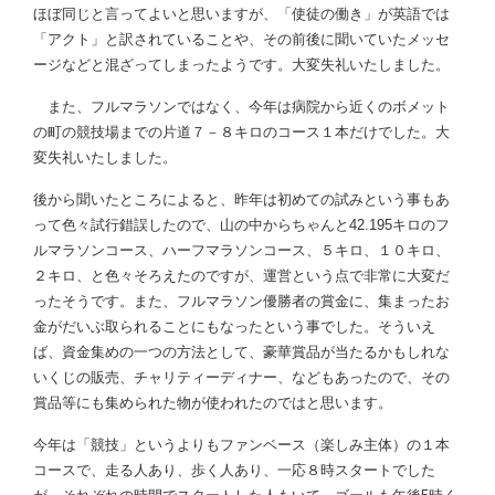
ほぼ同じと言ってよいと思いますが、「使徒の働き」が英語では
「アクト」と訳されていることや、その前後に聞いていたメッセ
ージなどと混ざってしまったようです。大変失礼いたしました。
また、フルマラソンではなく、今年は病院から近くのボメット
の町の競技場までの片道７－８キロのコース１本だけでした。大
変失礼いたしました。
後から聞いたところによると、昨年は初めての試みという事もあ
って色々試行錯誤したので、山の中からちゃんと42.195キロのフ
ルマラソンコース、ハーフマラソンコース、５キロ、１０キロ、
２キロ、と色々そろえたのですが、運営という点で非常に大変だ
ったそうです。また、フルマラソン優勝者の賞金に、集まったお
金がだいぶ取られることにもなったという事でした。そういえ
ば、資金集めの一つの方法として、豪華賞品が当たるかもしれな
いくじの販売、チャリティーディナー、などもあったので、その
賞品等にも集められた物が使われたのではと思います。
今年は「競技」というよりもファンベース（楽しみ主体）の１本
コースで、走る人あり、歩く人あり、一応８時スタートでした