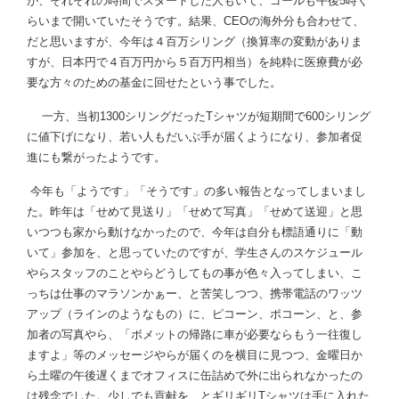
が、それぞれの時間でスタートした人もいて、ゴールも午後5時く
らいまで開いていたそうです。結果、CEOの海外分も合わせて、
だと思いますが、今年は４百万シリング（換算率の変動がありま
すが、日本円で４百万円から５百万円相当）を純粋に医療費が必
要な方々のための基金に回せたという事でした。
一方、当初1300シリングだったTシャツが短期間で600シリング
に値下げになり、若い人もだいぶ手が届くようになり、参加者促
進にも繋がったようです。
今年も「ようです」「そうです」の多い報告となってしまいまし
た。昨年は「せめて見送り」「せめて写真」「せめて送迎」と思
いつつも家から動けなかったので、今年は自分も標語通りに「動
いて」参加を、と思っていたのですが、学生さんのスケジュール
やらスタッフのことやらどうしてもの事が色々入ってしまい、こ
っちは仕事のマラソンかぁー、と苦笑しつつ、携帯電話のワッツ
アップ（ラインのようなもの）に、ピコーン、ポコーン、と、参
加者の写真やら、「ボメットの帰路に車が必要ならもう一往復し
ますよ」等のメッセージやらが届くのを横目に見つつ、金曜日か
ら土曜の午後遅くまでオフィスに缶詰めで外に出られなかったの
は残念でした。少しでも貢献を、とギリギリTシャツは手に入れた