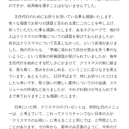
のですが、結局袖を通すことはかないませんでした。
主任代行のためにお祈りを頂いている事も感謝いたします。
色々な場面でお祈りの課題と言われる度にこのことを申し上げ、
祈っていただいた事も感謝いたします。ある小グループで、他の3
人はクリスマスの準備についての課題を挙げておられましたが、
自分はクリスマスについて言及しなかった、という反省がありま
した。他の方からも、「準備に追われて自分が恵みを失う事のな
いように」という意味の祈祷課題が挙げられていましたが、毎年
主任代行を始めとする忙しさにかまけて、クリスマスの前に鎮ま
る、落ち着く、恵みをかみしめる、ということに足りなさを覚え
ています。あともう少し、12月半ばまで、特にお祈りいただけま
したら幸いです。取り扱いの難しい案件についての小会議、スケ
ジュールの作成などありましたが、それぞれ助けが与えられて今
まで来ておりますことを感謝いたします。
日本にいた時、クリスマスのプレゼントは、特別な日のメニュ
ーは、と考えていて、これってクリスチャンでない日本の人が
「クリスマスのお祝い」に考えることと同じでは、と愕然とした
ことがあります。その年から、新年のみ言葉のように、今年のク