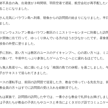
した。神様に心からの感謝と賛美をお捧げします。
材不具合の為、出発便が３時間弱、羽田空港で遅延、航空会社が再手配した
ることになりました。
さん元気にパラワン島へ到着、朝食からの訪問団の始まりになりました。半
ました。
リピンウェスレアン教会パラワン教区のミニストリーセンターに到着した訪
や買物に出て行って、ゆっくり休んでいる方のほうが少なかったです。昼食
校舎の外壁に塗りました。
手に別れ、若い方々は教区のユースのデイキャンプへ。心の若い方々は、ミ
どの集いで、午前中たっぷり参加したゲームでへとへとに疲れるほどでした。
ら無人島巡りへ。絵に描いたような「南国の島での休暇」を過ごしました。
子がテキストで送られてきました。
スの運転手は、前回の訪問団で送迎した方、教会で待っている先生方は、前
教会員の方々はすでに訪問団の受け入れを経験済でした。
ちは家族で、訪問団の訪問した中では、一番小さな教会で礼拝をお捧げしま