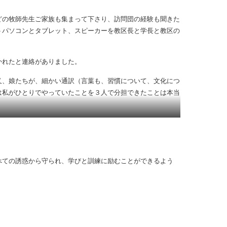
ーションをとってくれ、それがとても喜ばれたのが嬉しかった
どの牧師先生ご家族も集まって下さり、訪問団の経験も聞きた
トパソコンとタブレット、スピーカーを教区長と学長と教区の
かれたと連絡がありました。
、娘たちが、細かい通訳（言葉も、習慣について、文化につ
は私がひとりでやっていたことを３人で分担できたことは本当