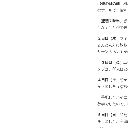
帰国、帰宅されま
出発の日の朝
、機
のホテルで１泊す
翌朝７時半
、皆
こなすことが出来
２日目（木）
フィ
どんどん外に散歩
リーンのペンキを
３日目（金）
二
ンプは、50人ほ
４日目（土）
朝か
から楽しそうな様
手配したハイエー
教会でしたので、
５日目（日）
私た