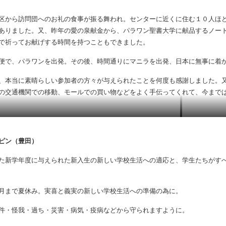
は子供たちが教会の子供たちやユースと本当によくタガログ語でコミュニケ
区から訪問団へのお礼の食事が振る舞われ。センターに近くに住む１０人ほ
ありました。又、昨年の愛の泉献金から、パラワン聖書大学に献品するノー
で祈ってお献げする時間を持つこともできました。
便で、パラワンを出発。その後、時間通りにマニラを出発、日本に無事に着
本当に素晴らしい参加者の方々が与えられたことを何度も感謝しました。又
の交通機関での移動、モールでの買い物などをよく手伝ってくれて、今まで