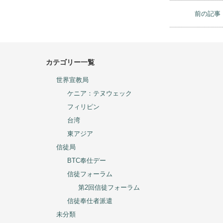
祈祷課題：フィリ
◆６月から始まっ
に。
◆子どもたちは７
◆家族が事故・事
前の記事