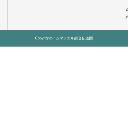
ページ一覧
PDF過去
信徒局：2024年/神栖教会トライアル訪問:パスワードは
教報2025年1月号11面
教報購読者：PDFダウンロード専用ページ