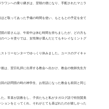
パラワンへの乗り継ぎは、翌朝の便になり、手配されたマニラ
日ほど取ってあった予備の時間を使い、もともとの予定を全て
問団の皆さんは、午前中は休む時間を持ちましたが、どの方も
後のペンキ塗りでは、女性陣が選んだとてもキレイなミントグ
ニストリーセンターでゆっくり休みました。ユースのデイキャ
午後は、翌日礼拝に出席する教会へ出かけ、教会の牧師先生方
回の訪問団の時の神学生、お世話になった教会も前回と同じ
した。常喜が説教をし、子供たちと私がタガログ語で特別賛美