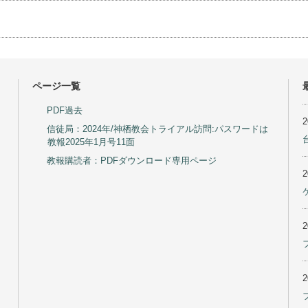
ペンキ塗り奉仕
ピン（豊田）
た新学年度に与えられた新入生の新しい学校生活への適応と、学生たちがす
月まで夏休み。実喜と義実の新しい学校生活への準備の為に。
件・怪我・過ち・災害・病気・疫病などから守られますように。