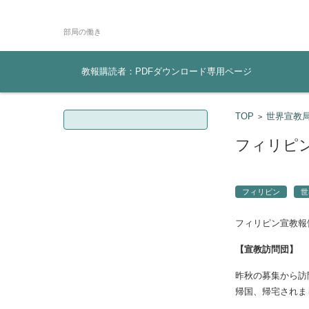
部局の
コンテンツに移動
教報購読者：PDFダウンロード専用ページ
検索:
TOP
世界宣教
>
フィリピン
フィリピン
世
フィリピン宣教報告
【宣教訪問団】
昨秋の募集から訪