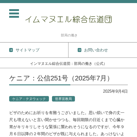
部局の働き
サイトマップ
お問い合わせ
インマヌエル綜合伝道団：部局の働き（公式）
コンテンツに移動
ケニア：公信251号（2025年7月）
2025年9月4日
ケニア：テヌウェック
世界宣教局
ビザのためにお祈りを有難うございました。思い煩いで身の丈一
尺も増えないと言い聞かせつつも、毎回期限の日近くまで心臓か
胃がキリキリしそうな緊張に襲われそうになるのですが、今年９
月６日以降の２年間のビザが既に与えられました。あっけないよ