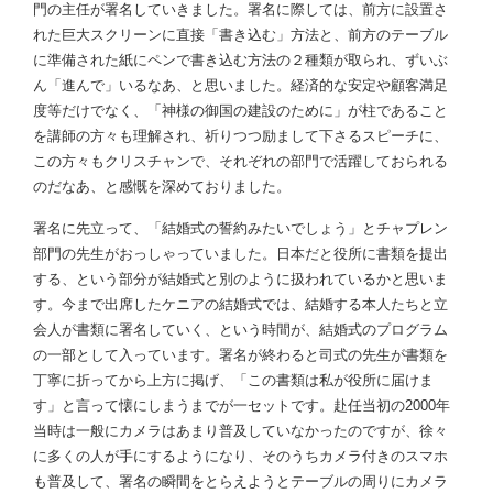
門の主任が署名していきました。署名に際しては、前方に設置さ
れた巨大スクリーンに直接「書き込む」方法と、前方のテーブル
に準備された紙にペンで書き込む方法の２種類が取られ、ずいぶ
ん「進んで」いるなあ、と思いました。経済的な安定や顧客満足
度等だけでなく、「神様の御国の建設のために」が柱であること
を講師の方々も理解され、祈りつつ励まして下さるスピーチに、
この方々もクリスチャンで、それぞれの部門で活躍しておられる
のだなあ、と感慨を深めておりました。
署名に先立って、「結婚式の誓約みたいでしょう」とチャプレン
部門の先生がおっしゃっていました。日本だと役所に書類を提出
する、という部分が結婚式と別のように扱われているかと思いま
す。今まで出席したケニアの結婚式では、結婚する本人たちと立
会人が書類に署名していく、という時間が、結婚式のプログラム
の一部として入っています。署名が終わると司式の先生が書類を
丁寧に折ってから上方に掲げ、「この書類は私が役所に届けま
す」と言って懐にしまうまでが一セットです。赴任当初の2000年
当時は一般にカメラはあまり普及していなかったのですが、徐々
に多くの人が手にするようになり、そのうちカメラ付きのスマホ
も普及して、署名の瞬間をとらえようとテーブルの周りにカメラ