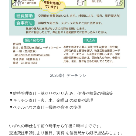
2026奉仕デーチラシ
▼維持管理奉仕＝草刈りや刈り込 み、側溝や枯葉の掃除等
▼キッチン奉仕＝火、木、金曜日 の給食や調理
▼ベテルハウス奉仕＝掃除や宿泊 の準備
いずれの奉仕も午前９時半から午後２時半までです。
交通費は申請により後日、実費 を信徒局から銀行振込みします。