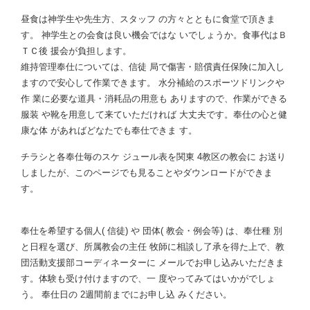
昼食は神学生や先生方、スタッフ の方々とともに食堂で頂きま
す。 神学生との会食は良い機会ではな いでしょうか。食事代はＢ
ＴＣ後 援会が負担します。
維持管理奉仕については、信徒 局で傷害・賠償責任保険に加入し
ますので安心して作業できます。 水分補給のスポーツドリンクや
作 業に必要な道具・消耗品の用意も ありますので、作業ができる
服装 や靴を用意して来ていただければ 大丈夫です。奉仕の心と健
康な体 があればどなたでも奉仕できま す。
チラシと各奉仕毎のスケ ジュール表を関東 4教区の教会に お送り
しましたが、このページでも見ることやダウンロードができま
す。
奉仕を希望する個人( 信徒) や 団体( 教会・例会等) は、奉仕種 別
と日程を選び、所属教会の主任 牧師に相談し了承を得た上で、教
団活動支援部コーディネーターに メールでお申し込みいただきま
す。体験も受け付けますので、一 度やってみてはいかがでしょ
う。 奉仕日の 2週間前までにお申し込 みください。